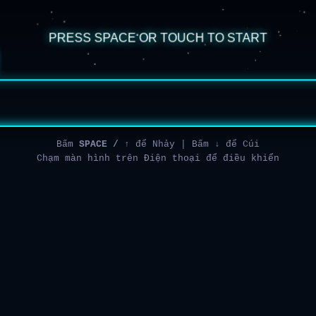
Bấm
SPACE / ↑
để Nhảy | Bấm
↓
để Cúi
Chạm màn hình trên Điện thoại để điều khiển